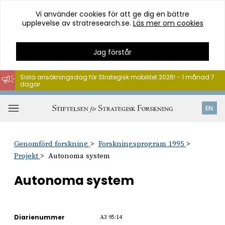
Vi använder cookies för att ge dig en bättre
upplevelse av stratresearch.se.
Läs mer om cookies
Jag förstår
Sista ansökningsdag för Strategisk mobilitet 2026! - 1 månad 7
dagar
Hoppa
till
Öppna
EN
innehåll
meny
Genomförd forskning
Forskningsprogram 1995
Projekt
Autonoma system
Autonoma system
Diarienummer
A3 95:14