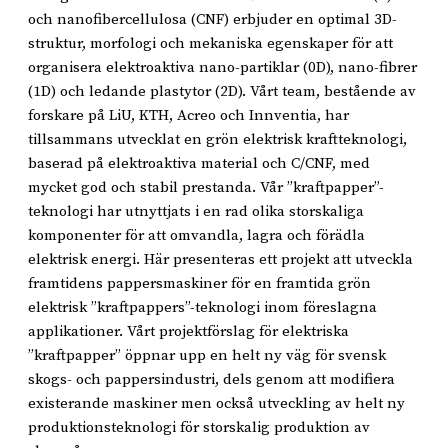
och nanofibercellulosa (CNF) erbjuder en optimal 3D-
struktur, morfologi och mekaniska egenskaper för att
organisera elektroaktiva nano-partiklar (0D), nano-fibrer
(1D) och ledande plastytor (2D). Vårt team, bestående av
forskare på LiU, KTH, Acreo och Innventia, har
tillsammans utvecklat en grön elektrisk kraftteknologi,
baserad på elektroaktiva material och C/CNF, med
mycket god och stabil prestanda. Vår ”kraftpapper”-
teknologi har utnyttjats i en rad olika storskaliga
komponenter för att omvandla, lagra och förädla
elektrisk energi. Här presenteras ett projekt att utveckla
framtidens pappersmaskiner för en framtida grön
elektrisk ”kraftpappers”-teknologi inom föreslagna
applikationer. Vårt projektförslag för elektriska
”kraftpapper” öppnar upp en helt ny väg för svensk
skogs- och pappersindustri, dels genom att modifiera
existerande maskiner men också utveckling av helt ny
produktionsteknologi för storskalig produktion av