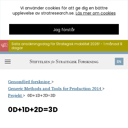
Vi använder cookies för att ge dig en bättre
upplevelse av stratresearch.se.
Läs mer om cookies
Jag förstår
Sista ansökningsdag för Strategisk mobilitet 2026! - 1 månad 9
dagar
Hoppa
till
Öppna
EN
innehåll
meny
Genomförd forskning
Generic Methods and Tools for Production 2014
Projekt
0D+1D+2D=3D
0D+1D+2D=3D