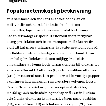
skogsråvara.
Populärvetenskaplig beskrivning
Vårt samhälle och industri är i stort behov av en
miljövänlig och storskalig kraftteknologi som
omvandlar, lagrar och konverterar elektrisk energi.
Sådan teknologi är speciellt eftersökt inom förnybar
energiproduktion och inom transporter där kravet är
stort att balansera tillgänglig kapacitet mot behoven på
en fluktuerande och tämligen instabil marknad. Grön
storskalig kraftelektronik som möjliggör effektiv
omvandling av kemisk och termisk energi till elektricitet
är också eftersökt. Cellulosa (C) och nanofibercellulosa
(CNF) är material som kan produceras likt vanligt papper
i kontinuerliga maskiner i mycket stora volymer. Dessa
C- och CNF-material erbjuder en optimal struktur,
morfologi och mekaniska egenskaper för att inkludera
också olika elektroniska material, såsom nano-partiklar
(0D), nano-fibrer (1D) och ledande plastytor (2D). Vårt