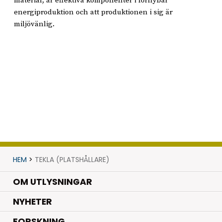
material, är effektiva komponenter i förnybar
energiproduktion och att produktionen i sig är
miljövänlig.
HEM
>
TEKLA (PLATSHÅLLARE)
OM UTLYSNINGAR
.
NYHETER
.
FORSKNING