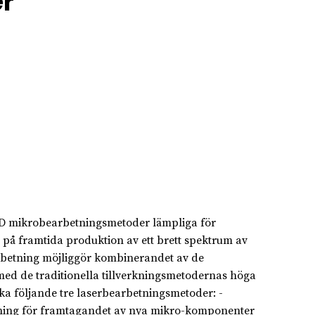
r
er 3D mikrobearbetningsmetoder lämpliga för
e på framtida produktion av ett brett spektrum av
arbetning möjliggör kombinerandet av de
 med de traditionella tillverkningsmetodernas höga
orska följande tre laserbearbetningsmetoder: -
tning för framtagandet av nya mikro-komponenter