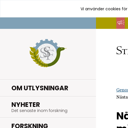
Vi använder cookies för
Hoppa
till
innehåll
OM UTLYSNINGAR
Geno
Nästa
.
NYHETER
Det senaste inom forskning
Nä
.
FORSKNING