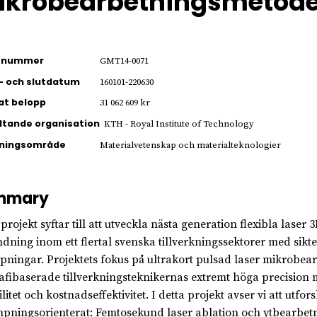
ikrobearbetningsmetode
ienummer
GMT14-0071
- och slutdatum
160101-220630
jat belopp
31 062 609 kr
ltande organisation
KTH - Royal Institute of Technology
kningsområde
Materialvetenskap och materialteknologier
mmary
 projekt syftar till att utveckla nästa generation flexibla las
dning inom ett flertal svenska tillverkningssektorer med sikt
mpningar. Projektets fokus på ultrakort pulsad laser mikrobe
rafibaserade tillverkningsteknikernas extremt höga precision
ilitet och kostnadseffektivitet. I detta projekt avser vi att utf
mpningsorienterat: Femtosekund laser ablation och ytbearbe