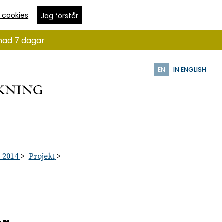
 cookies
Jag förstår
ånad 7 dagar
EN
IN ENGLISH
 2014
Projekt