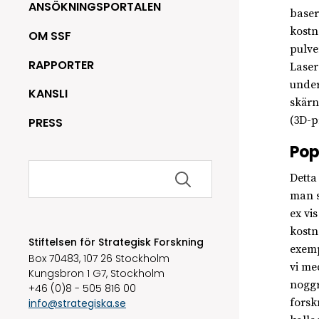
ANSÖKNINGSPORTALEN
baser
kostn
OM SSF
pulve
RAPPORTER
Laser
under
KANSLI
skärn
(3D-p
PRESS
Pop
Sök
Detta
efter:
man s
ex vi
kostn
Stiftelsen för Strategisk Forskning
exemp
Box 70483, 107 26 Stockholm
vi me
Kungsbron 1 G7, Stockholm
noggr
+46 (0)8 - 505 816 00
forsk
info@strategiska.se