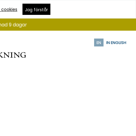
 cookies
Jag förstår
ånad 9 dagar
EN
IN ENGLISH