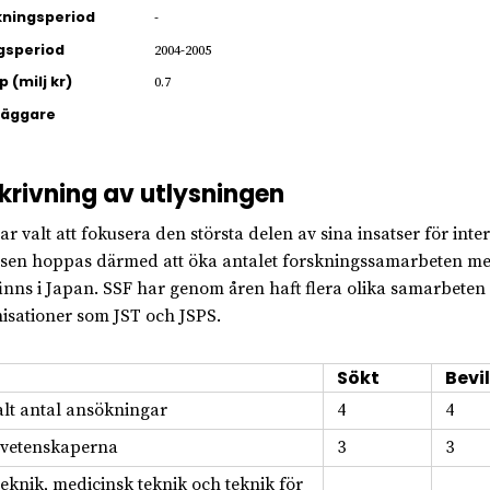
ningsperiod
-
gsperiod
2004-2005
 (milj kr)
0.7
läggare
krivning av utlysningen
ar valt att fokusera den största delen av sina insatser för in
elsen hoppas därmed att öka antalet forskningssamarbeten med
inns i Japan. SSF har genom åren haft flera olika samarbet
isationer som JST och JSPS.
Sökt
Bevil
alt antal ansökningar
4
4
svetenskaperna
3
3
teknik, medicinsk teknik och teknik för