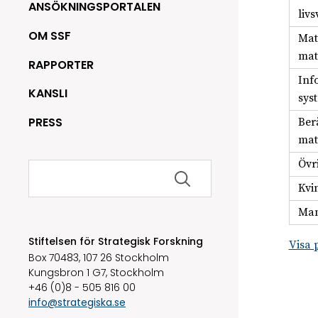
ANSÖKNINGSPORTALEN
liv
OM SSF
Mat
mat
RAPPORTER
Inf
KANSLI
sys
PRESS
Ber
mat
Övr
Sök
efter:
Kvi
Man
Stiftelsen för Strategisk Forskning
Visa 
Box 70483, 107 26 Stockholm
Kungsbron 1 G7, Stockholm
+46 (0)8 - 505 816 00
info@strategiska.se