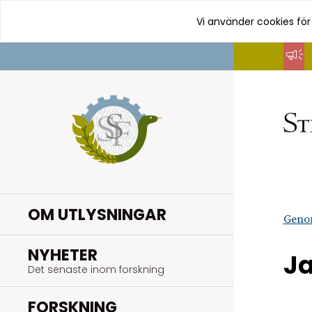
Vi använder cookies för
Hoppa
till
innehåll
OM UTLYSNINGAR
Geno
.
NYHETER
J
Det senaste inom forskning
.
FORSKNING