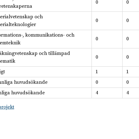
0
0
svetenskaperna
erialvetenskap och
0
0
erialteknologier
ormations-, kommunikations- och
0
0
temteknik
äkningvetenskap och tillämpad
0
0
ematik
igt
1
1
nnliga huvudsökande
0
0
liga huvudsökande
4
4
projekt