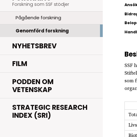
Forskning som SSF stödjer
Ansök
Bidra
Pågående forskning
Belopp
Genomförd forskning
Hand
NYHETSBREV
Bes
FILM
SSF h
Stift
PODDEN OM
som f
VETENSKAP
organ
STRATEGIC RESEARCH
INDEX (SRI)
Tot
Liv
Bio