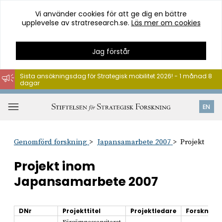
Vi använder cookies för att ge dig en bättre
upplevelse av stratresearch.se.
Läs mer om cookies
Jag förstår
Sista ansökningsdag för Strategisk mobilitet 2026! - 1 månad 8
dagar
Hoppa
till
Öppna
EN
innehåll
meny
Genomförd forskning
Japansamarbete 2007
Projekt
Projekt inom
Japansamarbete 2007
DNr
Projekttitel
Projektledare
Forsknin