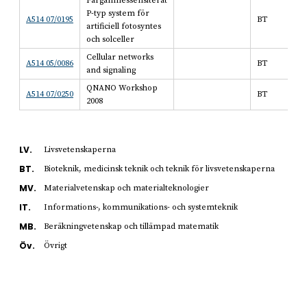
Färgämnessensiterat
P-typ system för
A514 07/0195
BT
artificiell fotosyntes
och solceller
Cellular networks
A514 05/0086
BT
and signaling
QNANO Workshop
A514 07/0250
BT
2008
LV.
Livsvetenskaperna
BT.
Bioteknik, medicinsk teknik och teknik för livsvetenskaperna
MV.
Materialvetenskap och materialteknologier
IT.
Informations-, kommunikations- och systemteknik
MB.
Beräkningvetenskap och tillämpad matematik
Öv.
Övrigt