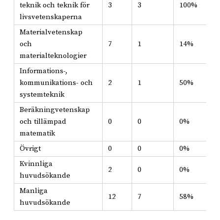
teknik och teknik för
3
3
100%
livsvetenskaperna
Materialvetenskap
och
7
1
14%
materialteknologier
Informations-,
kommunikations- och
2
1
50%
systemteknik
Beräkningvetenskap
och tillämpad
0
0
0%
matematik
Övrigt
0
0
0%
Kvinnliga
2
0
0%
huvudsökande
Manliga
12
7
58%
huvudsökande