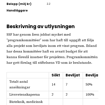
Belopp (milj kr)
2.2
Handläggare
Beskrivning av utlysningen
SSF har genom åren jobbat mycket med
”programkommittéer” som har haft till uppgift att följa
alla projekt som beviljats inom ett visst program. Ibland
har dessa kommittéer haft en avsatt budget för att
kunna föreslå insatser för projekten. Programkommittén
har gett förslag till stiftelsens VD som är beslutande.
Sökt
Beviljat
Beviljat i
Totalt antal
14
7
50%
ansökningar
Livsvetenskaperna
2
2
100%
Bioteknik, medicinsk