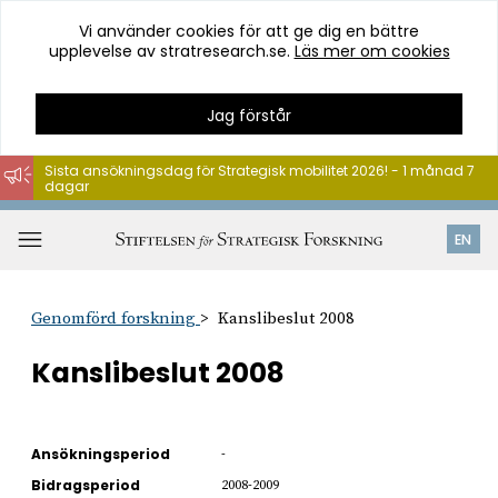
Vi använder cookies för att ge dig en bättre
upplevelse av stratresearch.se.
Läs mer om cookies
Jag förstår
Sista ansökningsdag för Strategisk mobilitet 2026! - 1 månad 7
dagar
Hoppa
till
Öppna
EN
innehåll
meny
Genomförd forskning
Kanslibeslut 2008
Kanslibeslut 2008
Ansökningsperiod
-
Bidragsperiod
2008-2009