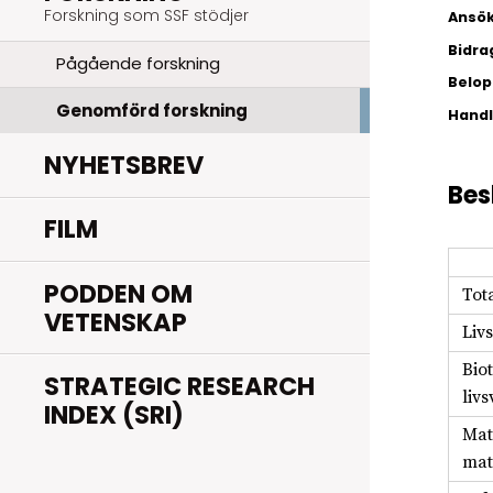
Forskning som SSF stödjer
Ansök
Bidra
Pågående forskning
Belopp
Genomförd forskning
Hand
NYHETSBREV
Bes
FILM
PODDEN OM
Tot
VETENSKAP
Liv
Bio
STRATEGIC RESEARCH
liv
INDEX (SRI)
Mat
mat