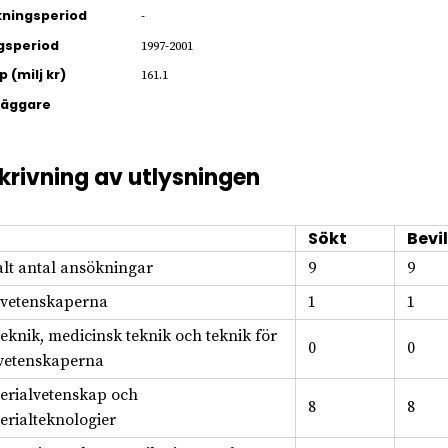
ningsperiod
-
gsperiod
1997-2001
 (milj kr)
161.1
läggare
krivning av utlysningen
Sökt
Bevil
alt antal ansökningar
9
9
svetenskaperna
1
1
teknik, medicinsk teknik och teknik för
0
0
svetenskaperna
erialvetenskap och
8
8
erialteknologier