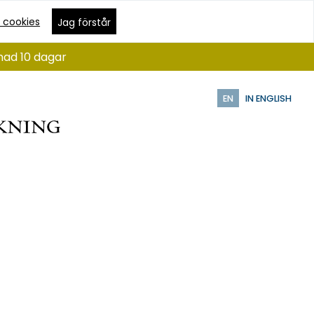
 cookies
Jag förstår
nad 10 dagar
EN
IN ENGLISH