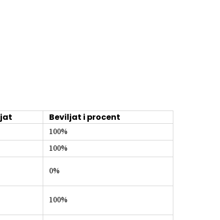
jat
Beviljat i procent
100%
100%
0%
100%