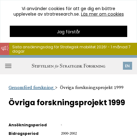
Vi använder cookies för att ge dig en bättre
upplevelse av stratresearch.se.
Läs mer om cookies
Jag förstår
Sista ansökningsdag för Strategisk mobilitet 2026! - 1 månad 7
dagar
Hoppa
till
Öppna
EN
innehåll
meny
Genomförd forskning
Övriga forskningsprojekt 1999
Övriga forskningsprojekt 1999
Ansökningsperiod
-
Bidragsperiod
2000-2002