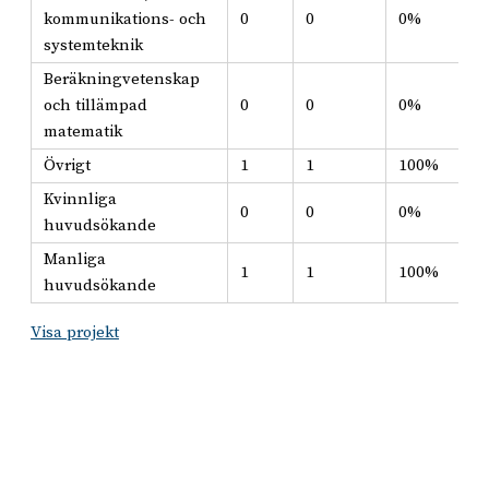
kommunikations- och
0
0
0%
systemteknik
Beräkningvetenskap
och tillämpad
0
0
0%
matematik
Övrigt
1
1
100%
Kvinnliga
0
0
0%
huvudsökande
Manliga
1
1
100%
huvudsökande
Visa projekt