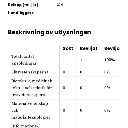
Belopp (milj kr)
20.0
Handläggare
Beskrivning av utlysningen
Sökt
Beviljat
Beviljat i
Totalt antal
1
1
100%
ansökningar
Livsvetenskaperna
0
0
0%
Bioteknik, medicinsk
teknik och teknik för
0
0
0%
livsvetenskaperna
Materialvetenskap
och
0
0
0%
materialteknologier
Informations-,