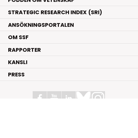
STRATEGIC RESEARCH INDEX (SRI)
ANSÖKNINGSPORTALEN
OM SSF
RAPPORTER
KANSLI
PRESS
Stiftelsen för Strategisk Forskning
Box 70483, 107 26 Stockholm
Kungsbron 1 G7, Stockholm
+46 (0)8 - 505 816 00