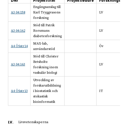
DNr
Projekttitel
Projektledare
Forskningsom
Engångsanslag till
A3 04:158
Karl Tryggvasons
LV
forskning
Stöd till Patrik
A3 04:162
Rorsmans
LV
diabetesforskning
MAX-lab,
A4 ÖSstr14
Öv
användarstöd
Stöd till Christer
Betsholtz
A3 04:163
LV
forskning inom
vaskulär biologi
Utveckling av
forskarutbildning
A4 ÖSstr13
i biostatistik och
IT
stokastisk
bioinformatik
LV.
Livsvetenskaperna