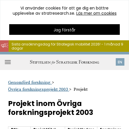
Vi använder cookies för att ge dig en bättre
upplevelse av stratresearch.se.
Läs mer om cookies
Jag förstår
Sista ansökningsdag för Strategisk mobilitet 2026! - 1 månad 9
dagar
Hoppa
till
Öppna
EN
innehåll
meny
Genomförd forskning
Övriga forskningsprojekt 2003
Projekt
Projekt inom Övriga
forskningsprojekt 2003