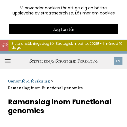
Vi använder cookies för att ge dig en bättre
upplevelse av stratresearch.se.
Läs mer om cookies
Jag förstår
Sista ansökningsdag för Strategisk mobilitet 2026! - 1 månad 10
dagar
Hoppa
till
Öppna
EN
innehåll
meny
Genomförd forskning
Ramanslag inom Functional genomics
Ramanslag inom Functional
genomics