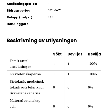
Ansökningsperiod
-
Bidragsperiod
2001-2007
Belopp (milj kr)
10.0
Handläggare
Beskrivning av utlysningen
Sökt
Beviljat
Beviljat i
Totalt antal
1
1
100%
ansökningar
Livsvetenskaperna
1
1
100%
Bioteknik, medicinsk
teknik och teknik för
0
0
0%
livsvetenskaperna
Materialvetenskap
och
0
0
0%