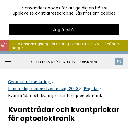
Vi använder cookies för att ge dig en bättre
upplevelse av stratresearch.se.
Läs mer om cookies
Jag förstår
Sista ansökningsdag för Strategisk mobilitet 2026! - 1 månad 7
dagar
Hoppa
till
Öppna
EN
innehåll
meny
Genomförd forskning
Ramanslag materialvetenskap 2000
Projekt
Kvanttrådar och kvantprickar för optoelektronik
Kvanttrådar och kvantprickar
för optoelektronik