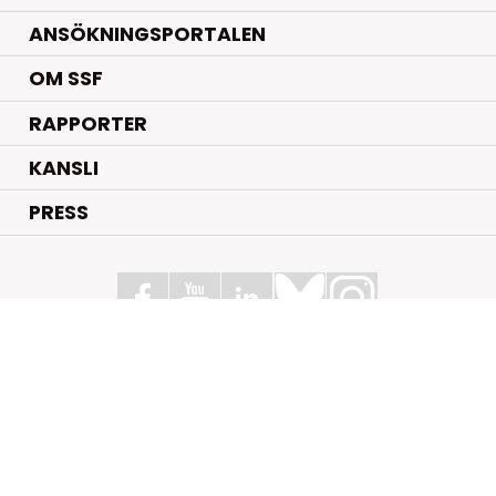
ANSÖKNINGSPORTALEN
OM SSF
RAPPORTER
KANSLI
PRESS
Stiftelsen för Strategisk Forskning
Box 70483, 107 26 Stockholm
Kungsbron 1 G7, Stockholm
+46 (0)8 - 505 816 00
info@strategiska.se