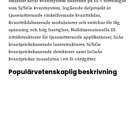
omfattar såväl kvantsystem baserade på III-V föreningar
som Si/SiGe kvantsystem. Ingående delprojekt är
Ljusemitterande vinkelformade kvanttrådar,
Kvanttrådsbaserade modulatorer och switchar för låg
spänning och hög hastighet, Nolldimensionella III-
nitridstrukturer för ljusemitterande applikationer, InAs
kvantpricksbaserade laserstrukturer, Si/SiGe
kvantpricksbaserade detektorer samt InGaAs
kvantprickar inneslutna i ett Si-värdgitter.
Populärvetenskaplig beskrivning