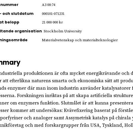
ienummer
A3 00:74
- och slutdatum
000101-071231
jat belopp
21 000 000 kr
ltande organisation
Stockholm University
kningsområde
Materialvetenskap och materialteknologier
mmary
ndustriella produktionen är ofta mycket energikrävande och d
r att efterlikna naturens smarta och ekonomiska sätt att produ
ds enzymer där man inom industrin använder katalysatorer för
sserna. Forskningen inriktas på att skapa artificiella struktu
ner om enzymers funktion. Slutmålet är att kunna presentera
sser kommer att undersökas: Kvävefixering baserat på förstå
porfyriner och analoger samt Assymetrisk katalys på chirala 
knikföretag och med forskargrupper från USA, Tyskland, Holl