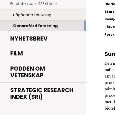
Forskning som SSF stödjer
Diar
Start
Pågående forskning
Bevil
Genomförd forskning
Förva
Fors
NYHETSBREV
FILM
Su
Den i
PODDEN OM
mål ä
VETENSKAP
använ
proce
STRATEGIC RESEARCH
påmin
INDEX (SRI)
proce
metal
biote