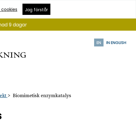
 cookies
Jag förstår
ånad 9 dagar
EN
IN ENGLISH
ekt
Biomimetisk enzymkatalys
s