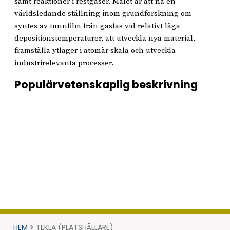
samt reaktioner i restgaser. Målet är att nå en
världsledande ställning inom grundforskning om
syntes av tunnfilm från gasfas vid relativt låga
depositionstemperaturer, att utveckla nya material,
framställa ytlager i atomär skala och utveckla
industrirelevanta processer.
Populärvetenskaplig beskrivning
HEM
>
TEKLA (PLATSHÅLLARE)