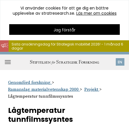
Vi använder cookies för att ge dig en bättre
upplevelse av stratresearch.se.
Läs mer om cookies
Jag förstår
Sista ansökningsdag för Strategisk mobilitet 2026! - 1 månad 6
dagar
Hoppa
till
Öppna
EN
innehåll
meny
Genomförd forskning
Ramanslag materialvetenskap 2000
Projekt
Lågtemperatur tunnfilmssysntes
Lågtemperatur
tunnfilmssysntes