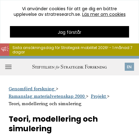
Vi använder cookies för att ge dig en bättre
upplevelse av stratresearch.se.
Läs mer om cookies
Jag förstår
Sista ansökningsdag för Strategisk mobilitet 2026! - 1 månad 7
dagar
Hoppa
till
Öppna
EN
innehåll
meny
Genomförd forskning
Ramanslag materialvetenskap 2000
Projekt
Teori, modellering och simulering
Teori, modellering och
simulering