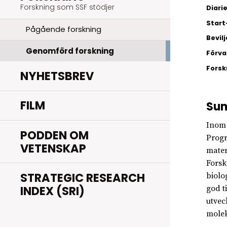
Forskning som SSF stödjer
Diar
Start
Pågående forskning
Bevil
Genomförd forskning
Förva
Fors
NYHETSBREV
FILM
Su
Inom 
PODDEN OM
Progr
VETENSKAP
mater
Forsk
STRATEGIC RESEARCH
biolo
INDEX (SRI)
god t
utvec
molek