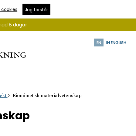
 cookies
Jag förstår
ånad 8 dagar
EN
IN ENGLISH
ekt
Biomimetisk materialvetenskap
nskap