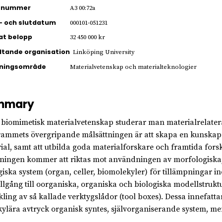
ienummer
A3 00:72a
- och slutdatum
000101-051231
jat belopp
32 450 000 kr
ltande organisation
Linköping University
kningsområde
Materialvetenskap och materialteknologier
mmary
biomimetisk materialvetenskap studerar man materialrelatera
ammets övergripande målsättningen är att skapa en kunskapsb
ial, samt att utbilda goda materialforskare och framtida forsk
ningen kommer att riktas mot användningen av morfologiska, 
giska system (organ, celler, biomolekyler) för tillämpningar 
illgång till oorganiska, organiska och biologiska modellstruktur
kling av så kallade verktygslådor (tool boxes). Dessa innefatta
ylära avtryck organisk syntes, självorganiserande system, m