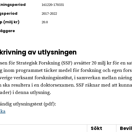
ningsperiod
161220-170331
gsperiod
2017-2022
 (milj kr)
20.0
läggare
krivning av utlysningen
elsen för Strategisk Forskning (SSF) avsätter 20 milj kr för en 
g inom programmet täcker medel för forskning och egen forsk
 Sverige verksamt forskningsinstitut, i samverkan mellan näring
h ska resultera i en doktorsexamen. SSF räknar med att kunna be
ader) i denna utlysning.
tändig utlysningstext (pdf):
ska
Sökt
Bevil