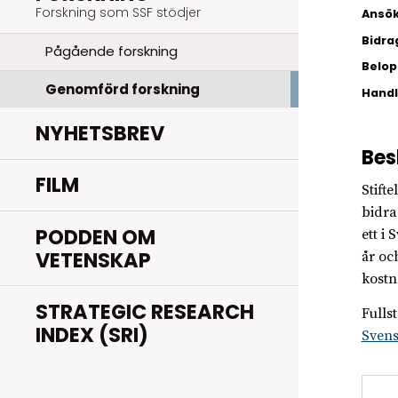
Forskning som SSF stödjer
Ansök
Bidra
Pågående forskning
Belopp
Genomförd forskning
Hand
NYHETSBREV
Bes
FILM
Stift
bidra
PODDEN OM
ett i
VETENSKAP
år oc
kostn
STRATEGIC RESEARCH
Fulls
INDEX (SRI)
Sven