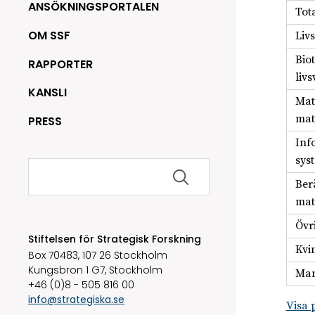
ANSÖKNINGSPORTALEN
Tot
OM SSF
Liv
Bio
RAPPORTER
liv
KANSLI
Mat
mat
PRESS
Inf
sys
Sök
efter:
Ber
mat
Övr
Stiftelsen för Strategisk Forskning
Kvi
Box 70483, 107 26 Stockholm
Kungsbron 1 G7, Stockholm
Man
+46 (0)8 - 505 816 00
info@strategiska.se
Visa 