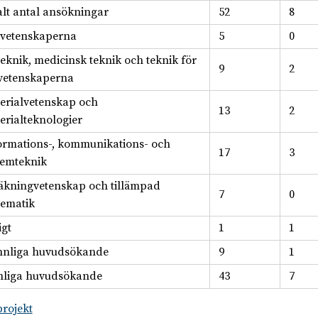
alt antal ansökningar
52
8
svetenskaperna
5
0
teknik, medicinsk teknik och teknik för
9
2
svetenskaperna
erialvetenskap och
13
2
erialteknologier
ormations-, kommunikations- och
17
3
temteknik
äkningvetenskap och tillämpad
7
0
ematik
igt
1
1
nnliga huvudsökande
9
1
liga huvudsökande
43
7
projekt