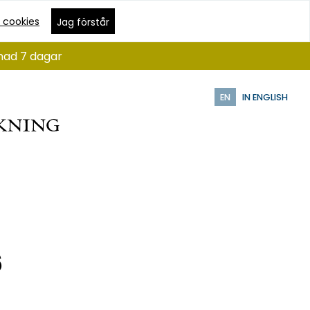
 cookies
Jag förstår
ånad 7 dagar
EN
IN ENGLISH
6