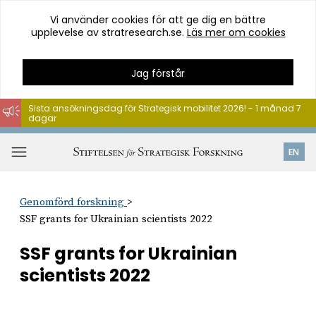
Vi använder cookies för att ge dig en bättre
upplevelse av stratresearch.se.
Läs mer om cookies
Jag förstår
Sista ansökningsdag för Strategisk mobilitet 2026! - 1 månad 7
dagar
Hoppa
till
Öppna
EN
innehåll
meny
Genomförd forskning
SSF grants for Ukrainian scientists 2022
SSF grants for Ukrainian
scientists 2022