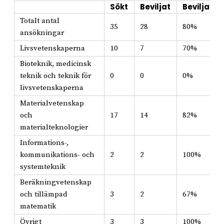
Sökt
Beviljat
Beviljat i
Totalt antal
35
28
80%
ansökningar
Livsvetenskaperna
10
7
70%
Bioteknik, medicinsk
teknik och teknik för
0
0
0%
livsvetenskaperna
Materialvetenskap
och
17
14
82%
materialteknologier
Informations-,
kommunikations- och
2
2
100%
systemteknik
Beräkningvetenskap
och tillämpad
3
2
67%
matematik
Övrigt
3
3
100%