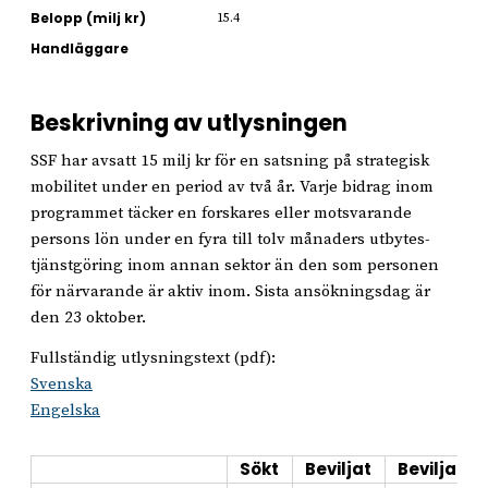
Belopp (milj kr)
15.4
Handläggare
Beskrivning av utlysningen
SSF har avsatt 15 milj kr för en satsning på strategisk
mobilitet under en period av två år. Varje bidrag inom
programmet täcker en forskares eller motsvarande
persons lön under en fyra till tolv månaders utbytes-
tjänstgöring inom annan sektor än den som personen
för närvarande är aktiv inom. Sista ansökningsdag är
den 23 oktober.
Fullständig utlysningstext (pdf):
Svenska
Engelska
Sökt
Beviljat
Beviljat i