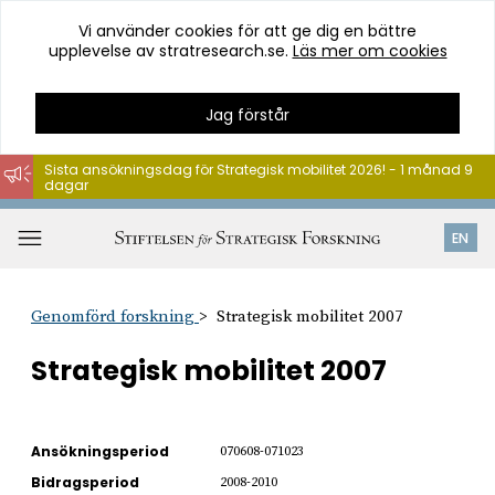
Vi använder cookies för att ge dig en bättre
upplevelse av stratresearch.se.
Läs mer om cookies
Jag förstår
Sista ansökningsdag för Strategisk mobilitet 2026! - 1 månad 9
dagar
Hoppa
till
Öppna
EN
innehåll
meny
Genomförd forskning
Strategisk mobilitet 2007
Strategisk mobilitet 2007
Ansökningsperiod
070608-071023
Bidragsperiod
2008-2010