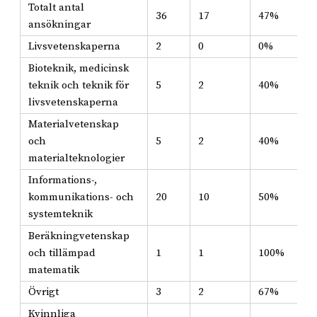
Totalt antal
36
17
47%
ansökningar
Livsvetenskaperna
2
0
0%
Bioteknik, medicinsk
teknik och teknik för
5
2
40%
livsvetenskaperna
Materialvetenskap
och
5
2
40%
materialteknologier
Informations-,
kommunikations- och
20
10
50%
systemteknik
Beräkningvetenskap
och tillämpad
1
1
100%
matematik
Övrigt
3
2
67%
Kvinnliga