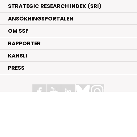
STRATEGIC RESEARCH INDEX (SRI)
ANSÖKNINGSPORTALEN
OM SSF
RAPPORTER
KANSLI
PRESS
Stiftelsen för Strategisk Forskning
Box 70483, 107 26 Stockholm
Kungsbron 1 G7, Stockholm
+46 (0)8 - 505 816 00
info@strategiska.se