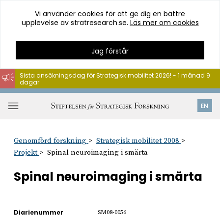
Vi använder cookies för att ge dig en bättre
upplevelse av stratresearch.se.
Läs mer om cookies
Jag förstår
Sista ansökningsdag för Strategisk mobilitet 2026! - 1 månad 9
dagar
Hoppa
till
Öppna
EN
innehåll
meny
Genomförd forskning
Strategisk mobilitet 2008
Projekt
Spinal neuroimaging i smärta
Spinal neuroimaging i smärta
Diarienummer
SM08-0056