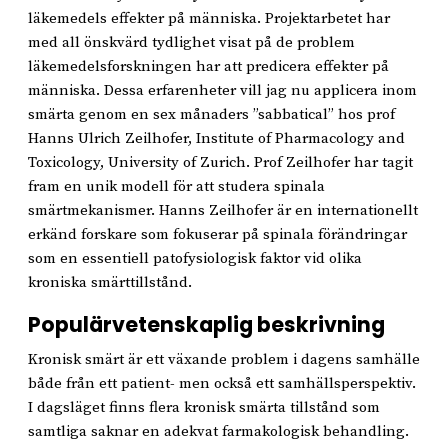
läkemedels effekter på människa. Projektarbetet har
med all önskvärd tydlighet visat på de problem
läkemedelsforskningen har att predicera effekter på
människa. Dessa erfarenheter vill jag nu applicera inom
smärta genom en sex månaders ”sabbatical” hos prof
Hanns Ulrich Zeilhofer, Institute of Pharmacology and
Toxicology, University of Zurich. Prof Zeilhofer har tagit
fram en unik modell för att studera spinala
smärtmekanismer. Hanns Zeilhofer är en internationellt
erkänd forskare som fokuserar på spinala förändringar
som en essentiell patofysiologisk faktor vid olika
kroniska smärttillstånd.
Populärvetenskaplig beskrivning
Kronisk smärt är ett växande problem i dagens samhälle
både från ett patient- men också ett samhällsperspektiv.
I dagsläget finns flera kronisk smärta tillstånd som
samtliga saknar en adekvat farmakologisk behandling.