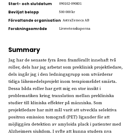
Start- och slutdatum
090102-090831
Beviljat belopp
500 000 kr
Förvaltande organisation
AstraZeneca AB
Forskningsområde
Livsvetenskaperna
Summary
Jag har de senaste fyra åren framförallt innehaft två
roller, dels har jag arbetat som preklinisk projektledare,
dels ingår jag i den ledningsgrupp som utvärderar
tidiga läkemedelsprojekt inom terapiområdet smärta.
Dessa båda roller har gett mig en stor insikt i
problematiken kring translation mellan prekliniska
studier till kliniska effekter på människa. Som
projektledare har mitt mål varit att utveckla selektiva
positron emission tomografi (PET) ligander för att
möjliggöra detektion av amyloida plack i patienter med
Alzheimers sjukdom. I syfte att kunna studera nya