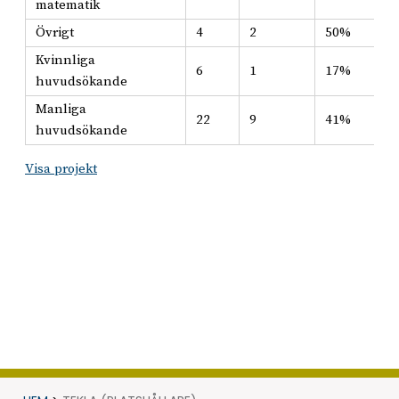
matematik
Övrigt
4
2
50%
Kvinnliga
6
1
17%
huvudsökande
Manliga
22
9
41%
huvudsökande
Visa projekt