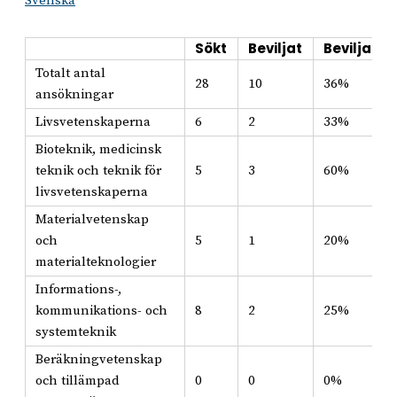
Svenska
Sökt
Beviljat
Beviljat i
Totalt antal
28
10
36%
ansökningar
Livsvetenskaperna
6
2
33%
Bioteknik, medicinsk
teknik och teknik för
5
3
60%
livsvetenskaperna
Materialvetenskap
och
5
1
20%
materialteknologier
Informations-,
kommunikations- och
8
2
25%
systemteknik
Beräkningvetenskap
och tillämpad
0
0
0%