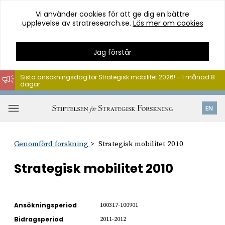
Vi använder cookies för att ge dig en bättre
upplevelse av stratresearch.se.
Läs mer om cookies
Jag förstår
Sista ansökningsdag för Strategisk mobilitet 2026! - 1 månad 8
dagar
Hoppa
till
Öppna
EN
innehåll
meny
Genomförd forskning
Strategisk mobilitet 2010
Strategisk mobilitet 2010
Ansökningsperiod
100317-100901
Bidragsperiod
2011-2012