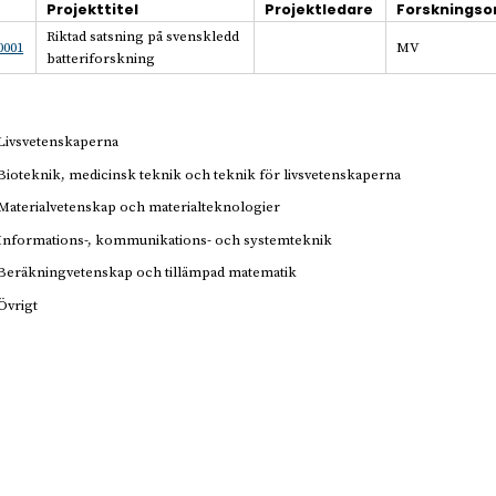
Projekttitel
Projektledare
Forsknings
Riktad satsning på svenskledd
0001
MV
batteriforskning
Livsvetenskaperna
Bioteknik, medicinsk teknik och teknik för livsvetenskaperna
Materialvetenskap och materialteknologier
Informations-, kommunikations- och systemteknik
Beräkningvetenskap och tillämpad matematik
Övrigt