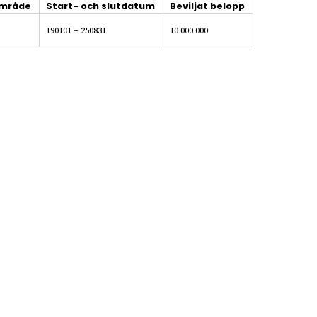
område
Start- och slutdatum
Beviljat belopp
190101 – 250831
10 000 000