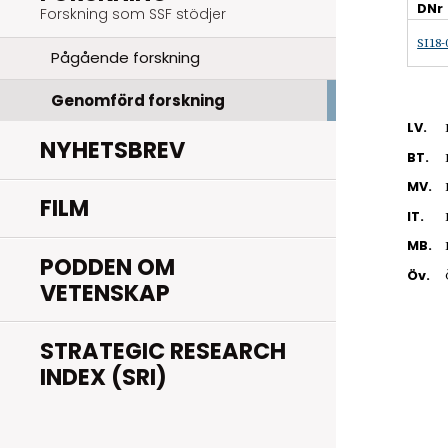
DNr
Forskning som SSF stödjer
SI18-
Pågående forskning
Genomförd forskning
LV.
NYHETSBREV
BT.
MV.
FILM
IT.
MB.
PODDEN OM
Öv.
VETENSKAP
STRATEGIC RESEARCH
INDEX (SRI)