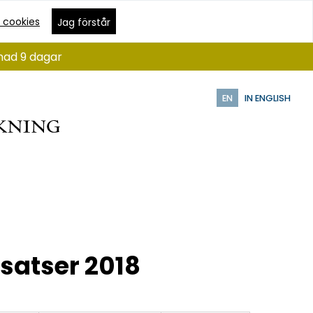
 cookies
Jag förstår
ånad 9 dagar
EN
IN ENGLISH
nsatser 2018