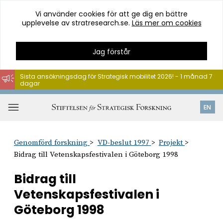
Vi använder cookies för att ge dig en bättre
upplevelse av stratresearch.se.
Läs mer om cookies
Jag förstår
Sista ansökningsdag för Strategisk mobilitet 2026! - 1 månad 7
dagar
Hoppa
till
Öppna
EN
innehåll
meny
Genomförd forskning
VD-beslut 1997
Projekt
Bidrag till Vetenskapsfestivalen i Göteborg 1998
Bidrag till
Vetenskapsfestivalen i
Göteborg 1998