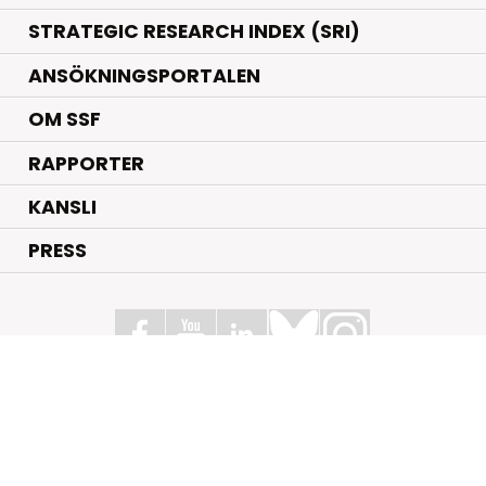
STRATEGIC RESEARCH INDEX (SRI)
ANSÖKNINGSPORTALEN
OM SSF
RAPPORTER
KANSLI
PRESS
Stiftelsen för Strategisk Forskning
Box 70483, 107 26 Stockholm
Kungsbron 1 G7, Stockholm
+46 (0)8 - 505 816 00
info@strategiska.se