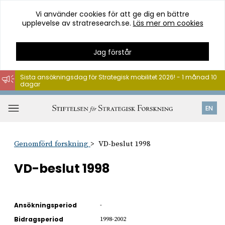
Vi använder cookies för att ge dig en bättre
upplevelse av stratresearch.se.
Läs mer om cookies
Jag förstår
Sista ansökningsdag för Strategisk mobilitet 2026! - 1 månad 10
dagar
Hoppa
till
Öppna
EN
innehåll
meny
Genomförd forskning
VD-beslut 1998
VD-beslut 1998
Ansökningsperiod
-
Bidragsperiod
1998-2002