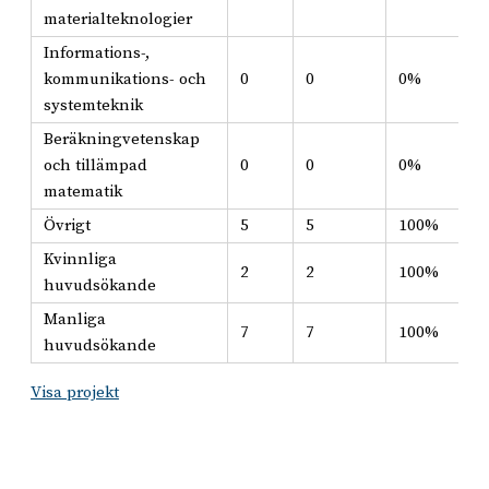
materialteknologier
Informations-,
kommunikations- och
0
0
0%
systemteknik
Beräkningvetenskap
och tillämpad
0
0
0%
matematik
Övrigt
5
5
100%
Kvinnliga
2
2
100%
huvudsökande
Manliga
7
7
100%
huvudsökande
Visa projekt