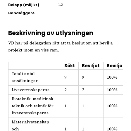
Belopp (milj kr)
1.2
Handläggare
Beskrivning av utlysningen
VD har på delegation rätt att ta beslut om att bevilja
projekt inom en viss ram.
Sökt
Beviljat
Beviljat i
Totalt antal
9
9
100%
ansökningar
Livsvetenskaperna
2
2
100%
Bioteknik, medicinsk
teknik och teknik för
1
1
100%
livsvetenskaperna
Materialvetenskap
och
1
1
100%