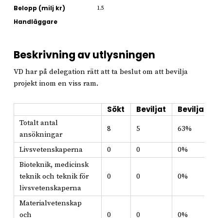
Belopp (milj kr)
1.5
Handläggare
Beskrivning av utlysningen
VD har på delegation rätt att ta beslut om att bevilja
projekt inom en viss ram.
Sökt
Beviljat
Beviljat i
Totalt antal
8
5
63%
ansökningar
Livsvetenskaperna
0
0
0%
Bioteknik, medicinsk
teknik och teknik för
0
0
0%
livsvetenskaperna
Materialvetenskap
och
0
0
0%