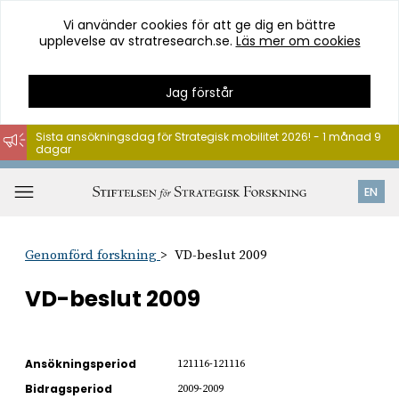
Vi använder cookies för att ge dig en bättre
upplevelse av stratresearch.se.
Läs mer om cookies
Jag förstår
Sista ansökningsdag för Strategisk mobilitet 2026! - 1 månad 9
dagar
Hoppa
till
Öppna
EN
innehåll
meny
Genomförd forskning
VD-beslut 2009
VD-beslut 2009
Ansökningsperiod
121116-121116
Bidragsperiod
2009-2009