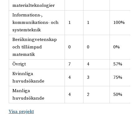
materialteknologier
Informations-,
kommunikations- och
1
1
100%
systemteknik
Beräkningvetenskap
och tillämpad
0
0
0%
matematik
Övrigt
7
4
57%
Kvinnliga
4
3
75%
huvudsökande
Manliga
4
2
50%
huvudsökande
Visa projekt