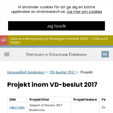
Vi använder cookies för att ge dig en bättre
upplevelse av stratresearch.se.
Läs mer om cookies
Jag förstår
Sista ansökningsdag för Strategisk mobilitet 2026! - 1 månad 9
dagar
Hoppa
till
Öppna
EN
innehåll
meny
Genomförd forskning
VD-beslut 2017
Projekt
Projekt inom VD-beslut 2017
DNr
Projekttitel
Projektledare
Forsk
Impact of Science 2017
vdb17-0001
Öv
konferens