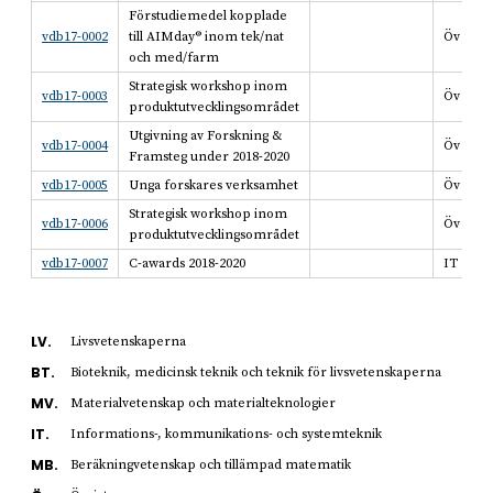
Förstudiemedel kopplade
vdb17-0002
till AIMday® inom tek/nat
Öv
och med/farm
Strategisk workshop inom
vdb17-0003
Öv
produktutvecklingsområdet
Utgivning av Forskning &
vdb17-0004
Öv
Framsteg under 2018-2020
vdb17-0005
Unga forskares verksamhet
Öv
Strategisk workshop inom
vdb17-0006
Öv
produktutvecklingsområdet
vdb17-0007
C-awards 2018-2020
IT
LV.
Livsvetenskaperna
BT.
Bioteknik, medicinsk teknik och teknik för livsvetenskaperna
MV.
Materialvetenskap och materialteknologier
IT.
Informations-, kommunikations- och systemteknik
MB.
Beräkningvetenskap och tillämpad matematik