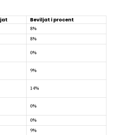
jat
Beviljat i procent
8%
8%
0%
9%
14%
0%
0%
9%