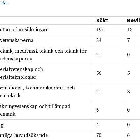
lska
Sökt
Bevil
alt antal ansökningar
192
15
svetenskaperna
84
7
teknik, medicinsk teknik och teknik för
21
0
svetenskaperna
erialvetenskap och
56
5
erialteknologier
ormations-, kommunikations- och
21
3
temteknik
äkningvetenskap och tillämpad
6
0
ematik
igt
4
0
nnliga huvudsökande
70
6