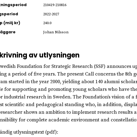
ningsperiod
210419-210816
gsperiod
2022-2027
 (milj kr)
240.0
läggare
Johan Nilsson
krivning av utlysningen
wedish Foundation for Strategic Research (SSF) announces up t
ing a period of five years. The present Call concerns the 8th 
am started in the year 2000, yielding about 140 alumni schola
le for supporting and promoting young scholars who have the
r industrial research in Sweden. The Foundation’s vision of a f
st scientific and pedagogical standing who, in addition, disp
researcher shows an ambition to implement research results and
nsibility for complete academic environment and constellatio
tändig utlysningstext (pdf):