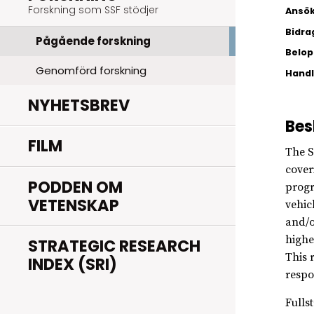
Forskning som SSF stödjer
Ansök
Bidra
Pågående forskning
Belopp
Genomförd forskning
Hand
NYHETSBREV
Bes
FILM
The S
cover
PODDEN OM
progr
VETENSKAP
vehic
and/o
highe
STRATEGIC RESEARCH
This 
INDEX (SRI)
respo
Fulls