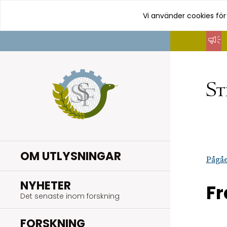
Vi använder cookies för
Hoppa
till
innehåll
OM UTLYSNINGAR
Pågåe
.
NYHETER
Fr
Det senaste inom forskning
.
FORSKNING