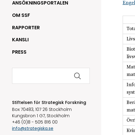
ANSÖKNINGSPORTALEN
Enge
OM SSF
RAPPORTER
Tot
Liv
KANSLI
Bio
PRESS
liv
Mat
Sök
mat
efter:
Inf
sys
Ber
Stiftelsen för Strategisk Forskning
Box 70483, 107 26 Stockholm
mat
Kungsbron 1 G7, Stockholm
Övr
+46 (0)8 - 505 816 00
info@strategiska.se
Kvi