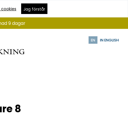
 cookies
Jag förstår
ånad 9 dagar
EN
IN ENGLISH
re 8