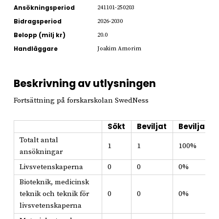
Ansökningsperiod
241101-250203
Bidragsperiod
2026-2030
Belopp (milj kr)
20.0
Handläggare
Joakim Amorim
Beskrivning av utlysningen
Fortsättning på forskarskolan SwedNess
Sökt
Beviljat
Beviljat i
Totalt antal
1
1
100%
ansökningar
Livsvetenskaperna
0
0
0%
Bioteknik, medicinsk
teknik och teknik för
0
0
0%
livsvetenskaperna