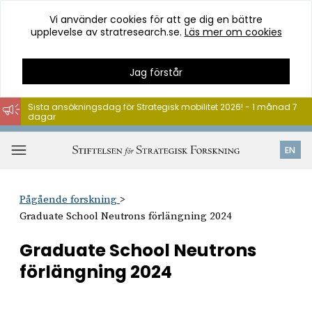
Vi använder cookies för att ge dig en bättre
upplevelse av stratresearch.se.
Läs mer om cookies
Jag förstår
Sista ansökningsdag för Strategisk mobilitet 2026! - 1 månad 7
dagar
Hoppa
till
Öppna
EN
innehåll
meny
Pågående forskning
Graduate School Neutrons förlängning 2024
Graduate School Neutrons
förlängning 2024