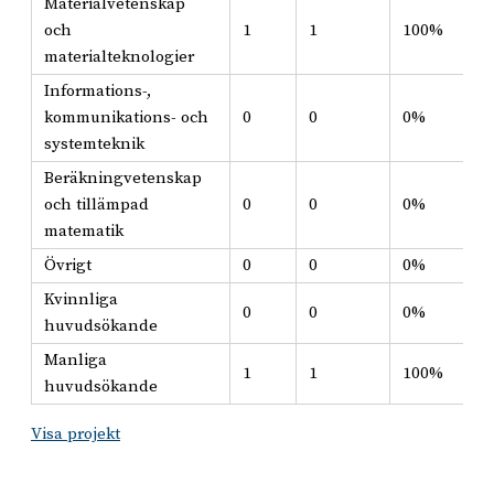
Materialvetenskap
och
1
1
100%
materialteknologier
Informations-,
kommunikations- och
0
0
0%
systemteknik
Beräkningvetenskap
och tillämpad
0
0
0%
matematik
Övrigt
0
0
0%
Kvinnliga
0
0
0%
huvudsökande
Manliga
1
1
100%
huvudsökande
Visa projekt