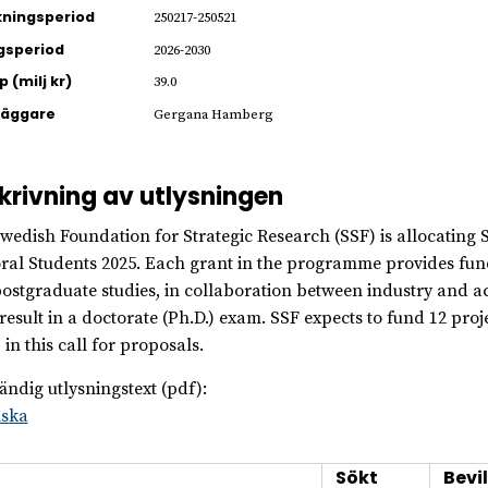
ningsperiod
250217-250521
gsperiod
2026-2030
 (milj kr)
39.0
läggare
Gergana Hamberg
krivning av utlysningen
wedish Foundation for Strategic Research (SSF) is allocating 
ral Students 2025. Each grant in the programme provides fund
ostgraduate studies, in collaboration between industry and ac
 result in a doctorate (Ph.D.) exam. SSF expects to fund 12 proj
 in this call for proposals.
tändig utlysningstext (pdf):
lska
Sökt
Bevil