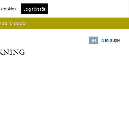
 cookies
Jag förstår
nad 10 dagar
EN
IN ENGLISH