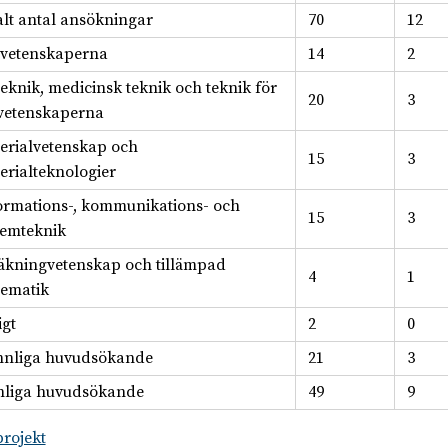
alt antal ansökningar
70
12
svetenskaperna
14
2
teknik, medicinsk teknik och teknik för
20
3
svetenskaperna
erialvetenskap och
15
3
erialteknologier
ormations-, kommunikations- och
15
3
temteknik
äkningvetenskap och tillämpad
4
1
ematik
igt
2
0
nnliga huvudsökande
21
3
liga huvudsökande
49
9
projekt