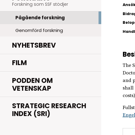
Forskning som SSF stödjer
Ansök
Bidra
Pågående forskning
Belopp
Genomförd forskning
Hand
NYHETSBREV
Bes
FILM
The S
Docto
PODDEN OM
and p
VETENSKAP
shall
costs)
STRATEGIC RESEARCH
Fulls
INDEX (SRI)
Enge