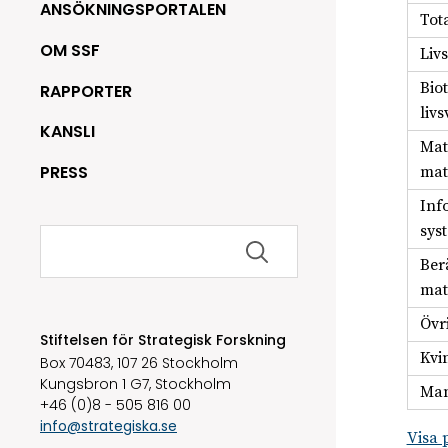
ANSÖKNINGSPORTALEN
Tot
OM SSF
Liv
Bio
RAPPORTER
liv
KANSLI
Mat
PRESS
mat
Inf
sys
Sök
efter:
Ber
mat
Övr
Stiftelsen för Strategisk Forskning
Kvi
Box 70483, 107 26 Stockholm
Kungsbron 1 G7, Stockholm
Man
+46 (0)8 - 505 816 00
info@strategiska.se
Visa 