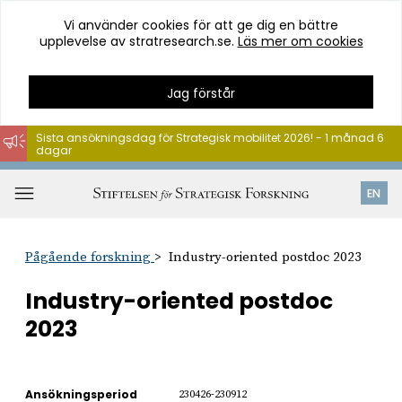
Vi använder cookies för att ge dig en bättre
upplevelse av stratresearch.se.
Läs mer om cookies
Jag förstår
Sista ansökningsdag för Strategisk mobilitet 2026! - 1 månad 6
dagar
Hoppa
till
Öppna
EN
innehåll
meny
Pågående forskning
Industry-oriented postdoc 2023
Industry-oriented postdoc
2023
Ansökningsperiod
230426-230912