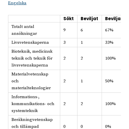
Engelska
Sökt
Beviljat
Beviljat i
Totalt antal
9
6
67%
ansökningar
Livsvetenskaperna
3
1
33%
Bioteknik, medicinsk
teknik och teknik för
2
2
100%
livsvetenskaperna
Materialvetenskap
och
2
1
50%
materialteknologier
Informations-,
kommunikations- och
2
2
100%
systemteknik
Beräkningvetenskap
och tillämpad
0
0
0%