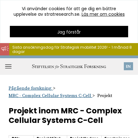
Vi använder cookies för att ge dig en bättre
upplevelse av stratresearch.se.
Läs mer om cookies
Jag förstår
Sista ansökningsdag för Strategisk mobilitet 2026! - 1 månad 8
dagar
Hoppa
till
Öppna
EN
innehåll
meny
Pågående forskning
MRC - Complex Cellular Systems C-Cell
Projekt
Projekt inom MRC - Complex
Cellular Systems C-Cell