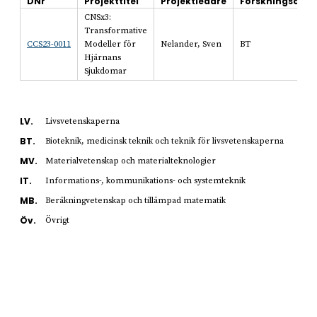
DNr
Projekttitel
Projektledare
Forskningsomr
CNSx3:
Transformative
CCS23-0011
Modeller för
Nelander, Sven
BT
Hjärnans
Sjukdomar
LV.
Livsvetenskaperna
BT.
Bioteknik, medicinsk teknik och teknik för livsvetenskaperna
MV.
Materialvetenskap och materialteknologier
IT.
Informations-, kommunikations- och systemteknik
MB.
Beräkningvetenskap och tillämpad matematik
Öv.
Övrigt