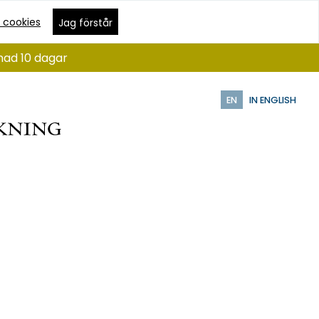
 cookies
Jag förstår
nad 10 dagar
EN
IN ENGLISH