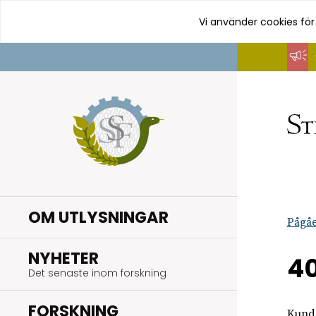
Vi använder cookies för
Hoppa
till
innehåll
OM UTLYSNINGAR
Pågåe
.
NYHETER
40
Det senaste inom forskning
.
FORSKNING
Kunde