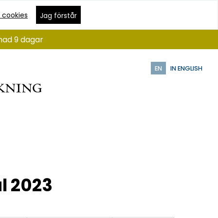
 cookies
Jag förstår
ånad 9 dagar
EN
IN ENGLISH
l 2023