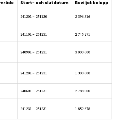
område
Start- och slutdatum
Beviljat belopp
241201 – 251130
2 396 316
241101 – 251231
2 745 271
240901 – 251231
3 000 000
241201 – 251231
1 300 000
240601 – 251231
2 788 000
241231 – 251231
1 852 678