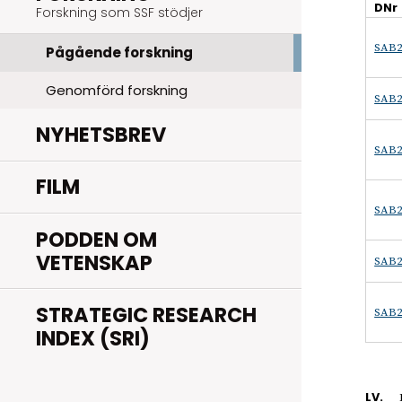
DNr
Forskning som SSF stödjer
SAB2
Pågående forskning
Genomförd forskning
SAB2
NYHETSBREV
SAB2
FILM
SAB2
PODDEN OM
VETENSKAP
SAB2
STRATEGIC RESEARCH
SAB2
INDEX (SRI)
LV.