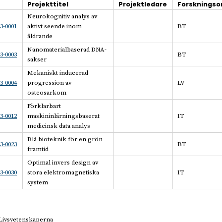
Projekttitel
Projektledare
Forsknings
Neurokognitiv analys av
3-0001
aktivt seende inom
BT
åldrande
Nanomaterialbaserad DNA-
3-0003
BT
sakser
Mekaniskt inducerad
3-0004
progression av
LV
osteosarkom
Förklarbart
3-0012
maskininlärningsbaserat
IT
medicinsk data analys
Blå bioteknik för en grön
3-0023
BT
framtid
Optimal invers design av
3-0030
stora elektromagnetiska
IT
system
Livsvetenskaperna