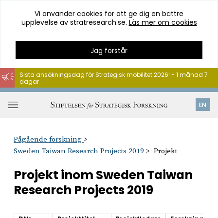
Vi använder cookies för att ge dig en bättre
upplevelse av stratresearch.se.
Läs mer om cookies
Jag förstår
Sista ansökningsdag för Strategisk mobilitet 2026! - 1 månad 7
dagar
Hoppa
till
Öppna
EN
innehåll
meny
Pågående forskning
Sweden Taiwan Research Projects 2019
Projekt
Projekt inom Sweden Taiwan
Research Projects 2019