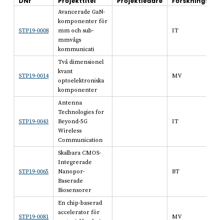
DNr
Projekttitel
Projektledare
Forskningsom
Avancerade GaN-
komponenter för
STP19-0008
mm och sub-
IT
mmvågs
kommunicati
Två dimensionel
kvant
STP19-0014
MV
optoelektroniska
komponenter
Antenna
Technologies for
STP19-0043
Beyond-5G
IT
Wireless
Communication
Skalbara CMOS-
Integrerade
STP19-0065
Nanopor-
BT
Baserade
Biosensorer
En chip-baserad
accelerator för
STP19-0081
MV