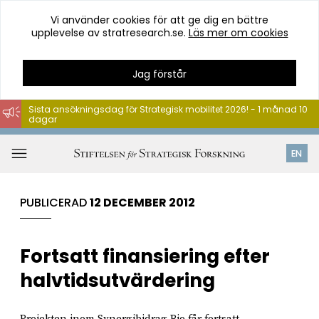
Vi använder cookies för att ge dig en bättre
upplevelse av stratresearch.se.
Läs mer om cookies
Jag förstår
Sista ansökningsdag för Strategisk mobilitet 2026! - 1 månad 10
dagar
Hoppa
till
Öppna
EN
innehåll
meny
PUBLICERAD
12 DECEMBER 2012
Fortsatt finansiering efter
halvtidsutvärdering
Projekten inom Synergibidrag Bio får fortsatt