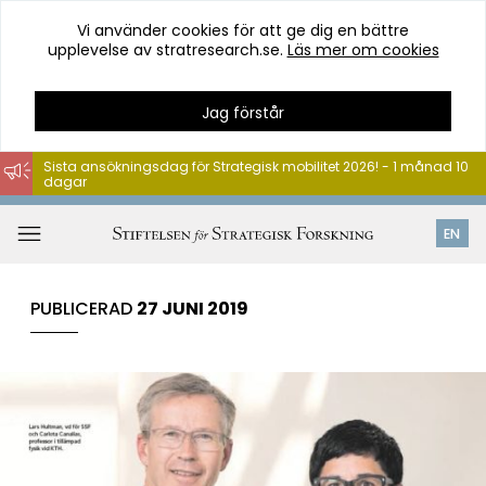
Vi använder cookies för att ge dig en bättre
upplevelse av stratresearch.se.
Läs mer om cookies
Jag förstår
Sista ansökningsdag för Strategisk mobilitet 2026! - 1 månad 10
dagar
Hoppa
till
Öppna
EN
innehåll
meny
PUBLICERAD
27 JUNI 2019