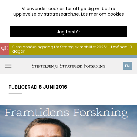
Vi använder cookies för att ge dig en bättre
upplevelse av stratresearch.se.
Läs mer om cookies
Jag förstår
Sista ansökningsdag för Strategisk mobilitet 2026! - 1 månad 10
dagar
Hoppa
till
Öppna
EN
innehåll
meny
PUBLICERAD
8 JUNI 2016