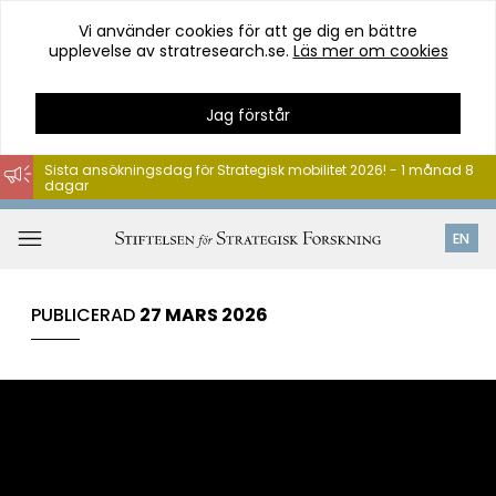
Vi använder cookies för att ge dig en bättre
upplevelse av stratresearch.se.
Läs mer om cookies
Jag förstår
Sista ansökningsdag för Strategisk mobilitet 2026! - 1 månad 8
dagar
Hoppa
till
Öppna
EN
innehåll
meny
PUBLICERAD
27 MARS 2026