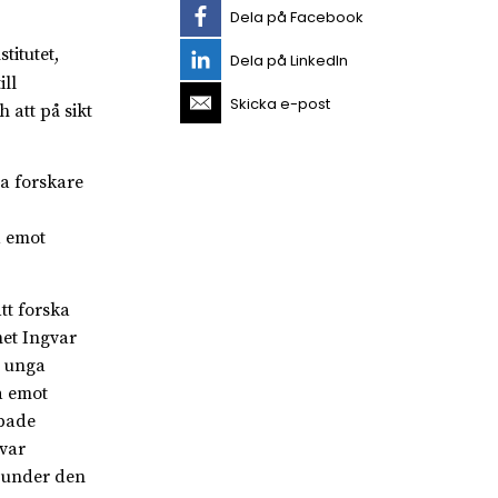
Dela på Facebook
titutet,
Dela på LinkedIn
ll
Skicka e-post
 att på sikt
a forskare
a emot
tt forska
met Ingvar
e unga
ta emot
apade
var
s under den