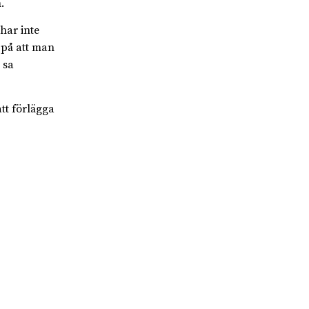
.
har inte
 på att man
 sa
t förlägga