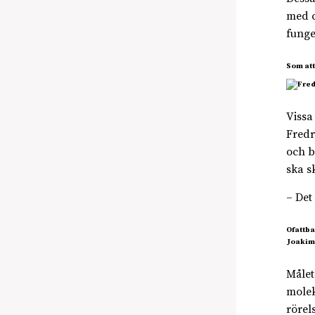
med c
funge
Som att
Vissa
Fredr
och b
ska s
– Det
Ofattba
Joakim
Målet
molek
rörel