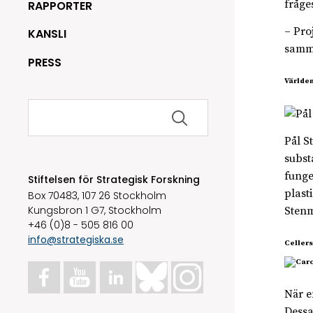
fråge
RAPPORTER
– Pro
KANSLI
samma
PRESS
Världen
Sök
efter:
Pål S
subst
funge
Stiftelsen för Strategisk Forskning
plast
Box 70483, 107 26 Stockholm
Kungsbron 1 G7, Stockholm
Stenm
+46 (0)8 - 505 816 00
info@strategiska.se
Celler
När e
Dessa