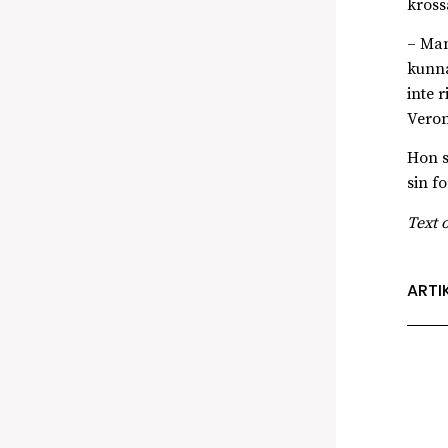
kross
– Man
kunna
inte 
Veron
Hon s
sin fo
Text 
ARTI