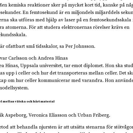
 Men kemiska reaktioner sker på mycket kort tid, kanske på n
sekunder. En femtosekund är en miljondels miljarddels seku
erna ska utföras med hjälp av laser på en femtosekundsskala f
ra atomerna. För att studera elektronernas rörelser krävs en
ekundsskala.
 är ofattbart små tidsskalor, sa Per Johnsson.
a Hinas, Uppsala universitet, tar emot diplomet. Hon ska stu
as upp i celler och hur det transporteras mellan celler. Det sk
ap om hur celler kommunicerar med varandra. Hon använd
odellsystem.
 mellan vätska och hårt material
k Aspeborg, Veronica Eliasson och Urban Friberg.
tod att behandla njursten är att utsätta stenarna för stötvåg