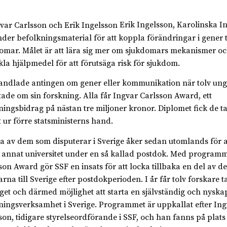
Erik Ingelsson, Karolinska Ins
der befolkningsmaterial för att koppla förändringar i gener ti
omar. Målet är att lära sig mer om sjukdomars mekanismer och
kla hjälpmedel för att förutsäga risk för sjukdom.
andlade antingen om gener eller kommunikation när tolv ung
tade om sin forskning. Alla får Ingvar Carlsson Award, ett
ningsbidrag på nästan tre miljoner kronor. Diplomet fick de t
t ur förre statsministerns hand.
 av dem som disputerar i Sverige åker sedan utomlands för a
t annat universitet under en så kallad postdok. Med program
son Award gör SSF en insats för att locka tillbaka en del av d
arna till Sverige efter postdokperioden. I år får tolv forskare 
get och därmed möjlighet att starta en självständig och nysk
ningsverksamhet i Sverige. Programmet är uppkallat efter Ing
son, tidigare styrelseordförande i SSF, och han fanns på plat