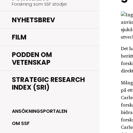
Forskning som SSF stödjer
NYHETSBREV
använ
sjukd
FILM
utvec
Det h
PODDEN OM
berät
VETENSKAP
forsk
direk
STRATEGIC RESEARCH
Många
INDEX (SRI)
på et
Carls
forsk
ANSÖKNINGSPORTALEN
bidra
forsk
OM SSF
Carls