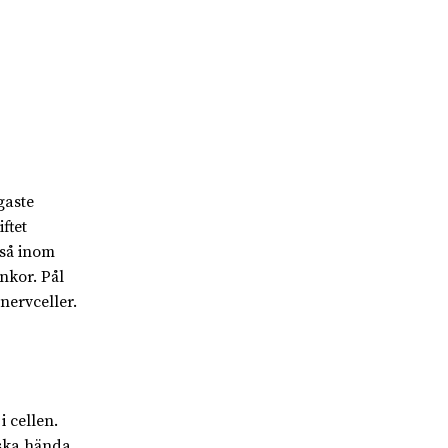
gaste
ftet
kså inom
nkor. Pål
nervceller.
 cellen.
 ska hända