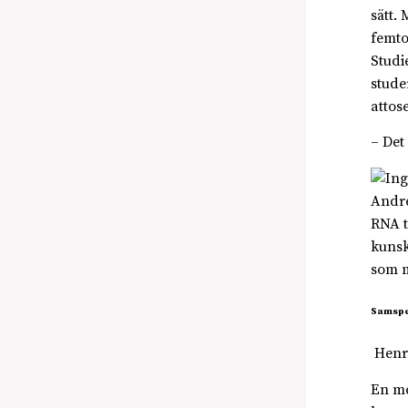
sätt.
femto
Studi
stude
attos
– Det
Andre
RNA t
kunsk
som m
Samspel
Henri
En me