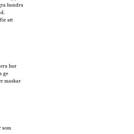
ågra hundra
nd.
ör att
dera hur
a ge
er maskar
or som