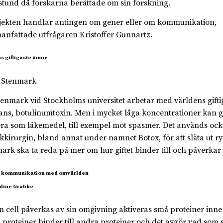
stund då forskarna berättade om sin forskning.
jekten handlar antingen om gener eller om kommunikation,
nfattade utfrågaren Kristoffer Gunnartz.
s giftigaste ämne
tenmark vid Stockholms universitet arbetar med världens gifti
ans, botulinumtoxin. Men i mycket låga koncentrationer kan gi
ra som läkemedel, till exempel mot spasmer. Det används oc
ikkirurgin, bland annat under namnet Botox, för att släta ut ry
ark ska ta reda på mer om hur giftet binder till och påverkar 
s kommunikation med omvärlden
n cell påverkas av sin omgivning aktiveras små proteiner inne i
 proteiner binder till andra proteiner och det avgör vad som