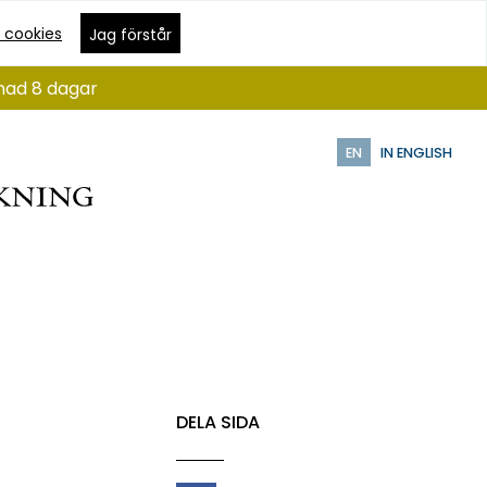
 cookies
Jag förstår
ånad 8 dagar
EN
IN ENGLISH
DELA SIDA