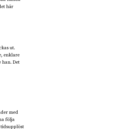
det här
kas ut.
e, enklare
e han. Det
änder med
a följa
tidsupplöst