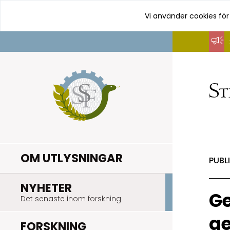
Vi använder cookies för
Hoppa
till
innehåll
OM UTLYSNINGAR
PUBL
.
NYHETER
G
Det senaste inom forskning
g
.
FORSKNING