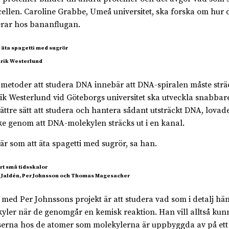
ellen. Caroline Grabbe, Umeå universitet, ska forska om hur 
rar hos bananflugan.
 äta spagetti med sugrör
 metoder att studera DNA innebär att DNA-spiralen måste sträc
ik Westerlund vid Göteborgs universitet ska utveckla snabbar
ättre sätt att studera och hantera sådant utsträckt DNA, lovad
ke genom att DNA-molekylen sträcks ut i en kanal.
 är som att äta spagetti med sugrör, sa han.
rt små tidsskalor
 Jaldén, Per Johnsson och Thomas Magesacher
 med Per Johnssons projekt är att studera vad som i detalj h
yler när de genomgår en kemisk reaktion. Han vill alltså kunn
serna hos de atomer som molekylerna är uppbyggda av på ett 