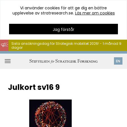
Vi använder cookies för att ge dig en bättre
upplevelse av stratresearch.se.
Läs mer om cookies
Jag förstår
Sista ansökningsdag för Strategisk mobilitet 2026! - 1 månad 9
dagar
Hoppa
till
Öppna
EN
innehåll
meny
Julkort sv16 9