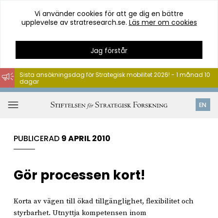
Vi använder cookies för att ge dig en bättre
upplevelse av stratresearch.se.
Läs mer om cookies
Jag förstår
Sista ansökningsdag för Strategisk mobilitet 2026! - 1 månad 10
dagar
Hoppa
till
Öppna
EN
innehåll
meny
PUBLICERAD
9 APRIL 2010
Gör processen kort!
Korta av vägen till ökad tillgänglighet, flexibilitet och
styrbarhet. Utnyttja kompetensen inom