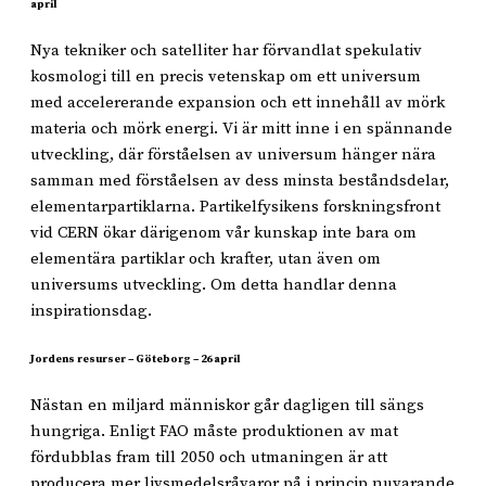
april
Nya tekniker och satelliter har förvandlat spekulativ
kosmologi till en precis vetenskap om ett universum
med accelererande expansion och ett innehåll av mörk
materia och mörk energi. Vi är mitt inne i en spännande
utveckling, där förståelsen av universum hänger nära
samman med förståelsen av dess minsta beståndsdelar,
elementarpartiklarna. Partikelfysikens forskningsfront
vid CERN ökar därigenom vår kunskap inte bara om
elementära partiklar och krafter, utan även om
universums utveckling. Om detta handlar denna
inspirationsdag.
Jordens resurser – Göteborg – 26 april
Nästan en miljard människor går dagligen till sängs
hungriga. Enligt FAO måste produktionen av mat
fördubblas fram till 2050 och utmaningen är att
producera mer livsmedelsråvaror på i princip nuvarande