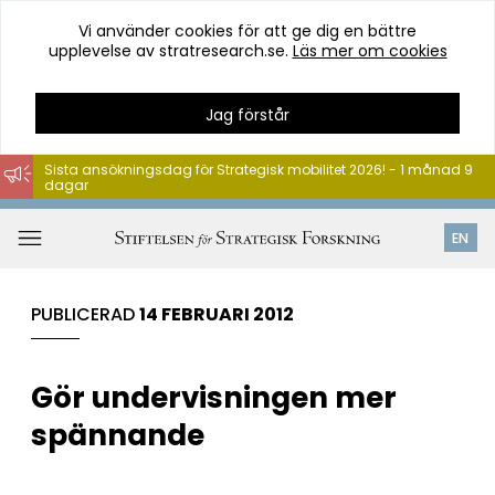
Vi använder cookies för att ge dig en bättre
upplevelse av stratresearch.se.
Läs mer om cookies
Jag förstår
Sista ansökningsdag för Strategisk mobilitet 2026! - 1 månad 9
dagar
Hoppa
till
Öppna
EN
innehåll
meny
PUBLICERAD
14 FEBRUARI 2012
Gör undervisningen mer
spännande