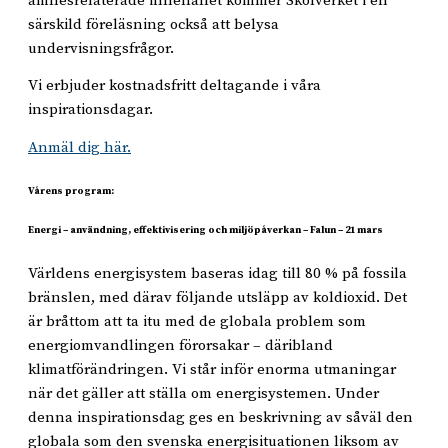
ämnesrelaterade innehållet kommer Skolverket i en
särskild föreläsning också att belysa
undervisningsfrågor.
Vi erbjuder kostnadsfritt deltagande i våra
inspirationsdagar.
Anmäl dig här.
Vårens program:
Energi – användning, effektivisering och miljöpåverkan – Falun – 21 mars
Världens energisystem baseras idag till 80 % på fossila
bränslen, med därav följande utsläpp av koldioxid. Det
är bråttom att ta itu med de globala problem som
energiomvandlingen förorsakar – däribland
klimatförändringen. Vi står inför enorma utmaningar
när det gäller att ställa om energisystemen. Under
denna inspirationsdag ges en beskrivning av såväl den
globala som den svenska energisituationen liksom av