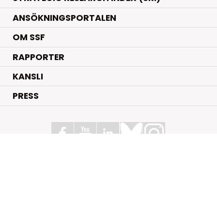
ANSÖKNINGSPORTALEN
OM SSF
RAPPORTER
KANSLI
PRESS
Stiftelsen för Strategisk Forskning
Box 70483, 107 26 Stockholm
Kungsbron 1 G7, Stockholm
+46 (0)8 - 505 816 00
info@strategiska.se