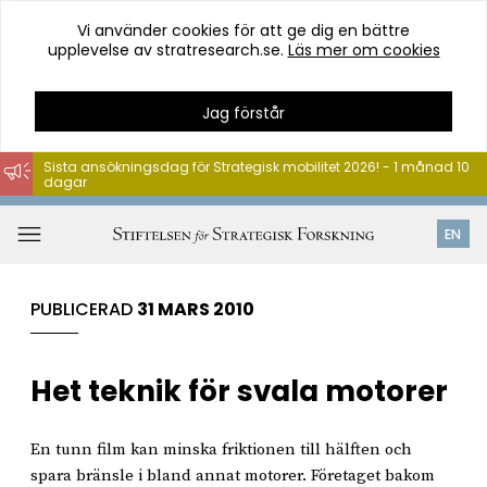
Vi använder cookies för att ge dig en bättre
upplevelse av stratresearch.se.
Läs mer om cookies
Jag förstår
Sista ansökningsdag för Strategisk mobilitet 2026! - 1 månad 10
dagar
Hoppa
till
Öppna
EN
innehåll
meny
PUBLICERAD
31 MARS 2010
Het teknik för svala motorer
En tunn film kan minska friktionen till hälften och
spara bränsle i bland annat motorer. Företaget bakom