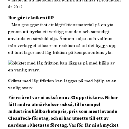
– Målet är att metoden ska kunna användas i produktion
år 2012.
Hur går tekniken till?
– Man gnuggar fast ett lågfriktionsmaterial på en yta
genom att trycka ett verktyg mot den och samtidigt
använda en särskild olja. Ämnen i oljan och volfram
från verktyget utlöser en reaktion så att det byggs upp
ett tunt lager med låg friktion på komponentens yta.
Skiktet med låg friktion kan läggas på med hjälp av en
vanlig svarv.
Förra året var ni också en av 33 uppstickare. Ni har
fått andra utmärkelser också, till exempel
Industrins hållbarhetspris, pris som mest lovande
CleanTech-företag, och ni har utsetts till ett av
nordens 50 hetaste företag. Varför får ni så mycket