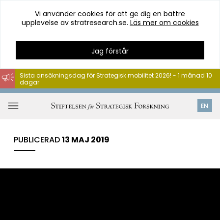
Vi använder cookies för att ge dig en bättre
upplevelse av stratresearch.se.
Läs mer om cookies
Jag förstår
Sista ansökningsdag för Strategisk mobilitet 2026! - 1 månad 10
dagar
Hoppa
till
Öppna
EN
innehåll
meny
PUBLICERAD
13 MAJ 2019