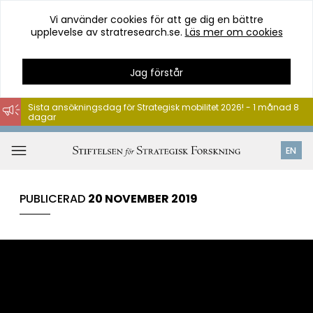
Vi använder cookies för att ge dig en bättre
upplevelse av stratresearch.se.
Läs mer om cookies
Jag förstår
Sista ansökningsdag för Strategisk mobilitet 2026! - 1 månad 8
dagar
Hoppa
till
Öppna
EN
innehåll
meny
PUBLICERAD
20 NOVEMBER 2019