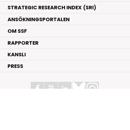
STRATEGIC RESEARCH INDEX (SRI)
ANSÖKNINGSPORTALEN
OM SSF
RAPPORTER
KANSLI
PRESS
Stiftelsen för Strategisk Forskning
Box 70483, 107 26 Stockholm
Kungsbron 1 G7, Stockholm
+46 (0)8 - 505 816 00
info@strategiska.se