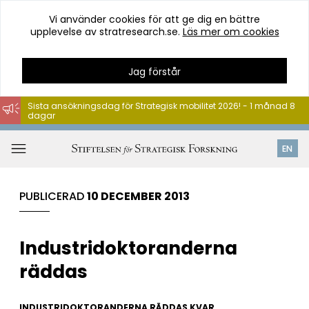
Vi använder cookies för att ge dig en bättre
upplevelse av stratresearch.se.
Läs mer om cookies
Jag förstår
Sista ansökningsdag för Strategisk mobilitet 2026! - 1 månad 8
dagar
Hoppa
till
Öppna
EN
innehåll
meny
PUBLICERAD
10 DECEMBER 2013
Industridoktoranderna
räddas
INDUSTRIDOKTORANDERNA RÄDDAS KVAR