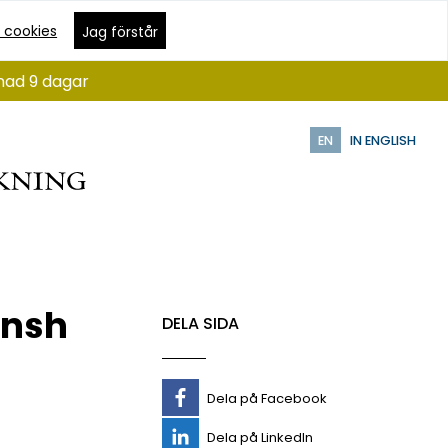
 cookies
Jag förstår
ånad 9 dagar
EN
IN ENGLISH
onsh
DELA SIDA
Dela på Facebook
Dela på LinkedIn