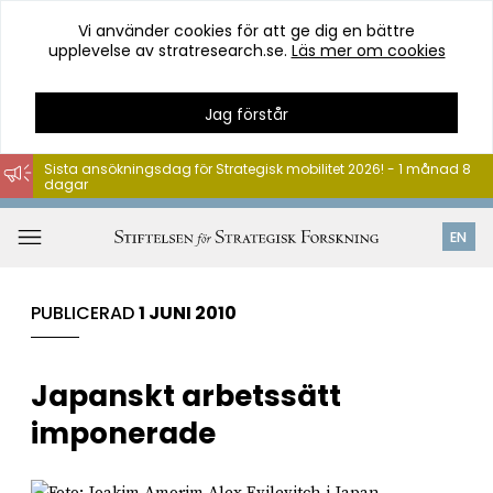
Vi använder cookies för att ge dig en bättre
upplevelse av stratresearch.se.
Läs mer om cookies
Jag förstår
Sista ansökningsdag för Strategisk mobilitet 2026! - 1 månad 8
dagar
Hoppa
till
Öppna
EN
innehåll
meny
PUBLICERAD
1 JUNI 2010
Japanskt arbetssätt
imponerade
Alex Evilevitch i Japan.