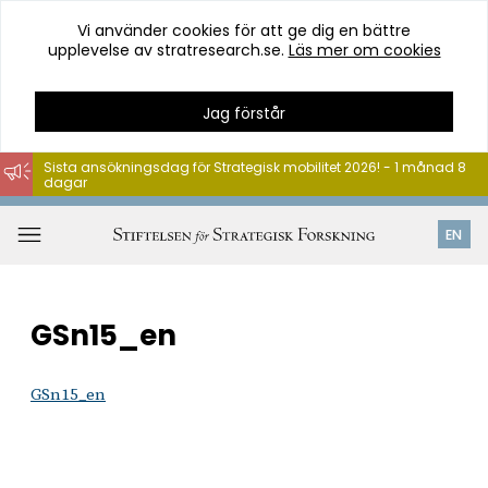
Vi använder cookies för att ge dig en bättre
upplevelse av stratresearch.se.
Läs mer om cookies
Jag förstår
Sista ansökningsdag för Strategisk mobilitet 2026! - 1 månad 8
dagar
Hoppa
till
Öppna
EN
innehåll
meny
GSn15_en
GSn15_en