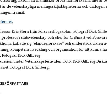
förstöring, liksom att människor oroas när forskarna inte är ö
et är de vetenskapliga meningsskiljaktigheterna och dialogen 
ningen framåt.
feratet.
, professor i statsvetenskap och chef för CriSmart vid Försva
ckholm, kallade sig ”eländesforskare” och underströk vikten a
dning, kompetensutveckling och organisation för att kunna h
r. Fotograf Dick Gillberg
Diskus
ariet. Fotograf Dick Gillberg.
KELFÖRFATTARE