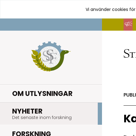
Vi använder cookies för
Hoppa
till
innehåll
OM UTLYSNINGAR
PUBL
.
NYHETER
Ka
Det senaste inom forskning
.
FORSKNING