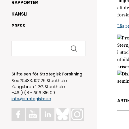
miljö
RAPPORTER
att d
KANSLI
forsk
PRESS
Läs re
Sök
Stern
efter:
i Sto
utbil
krise
Stiftelsen för Strategisk Forskning
Box 70483, 107 26 Stockholm
semin
Kungsbron 1 G7, Stockholm
+46 (0)8 - 505 816 00
info@strategiska.se
ARTI