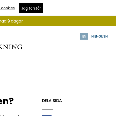
 cookies
Jag förstår
ånad 9 dagar
EN
IN ENGLISH
en?
DELA SIDA