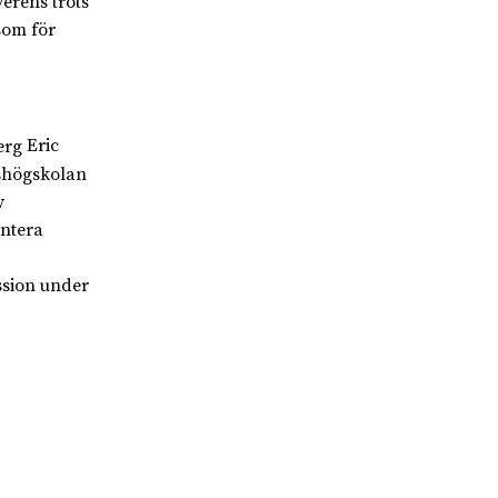
verens trots
som för
Eric
rshögskolan
v
antera
sion under