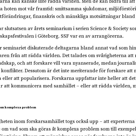
arna kan kanske inte rädda världen. Men de kan bidra till att
 hoten mot vår framtid: smittsamma sjukdomar, miljöförstöri
tförändringar, finanskris och mänskliga motsättningar bland
ar slutsatsen av årets seminarium i serien Science & Society s
skapsfestivalen i Göteborg. SSF var en av arrangörerna.
 seminariet diskuterade deltagarna bland annat vad som hi
aren från att rädda världen. Det talades om svårigheterna att
budskap, och att forskare vill vara nyanserade, medan journalis
 konflikter. Dessutom är det inte meriterande för forskare att
 eller att popularisera. Forskarna uppfattar inte heller att det
r att kommunicera med samhället – eller att rädda världen,
om komplexa problem
heten inom forskarsamhället togs också upp – att experterna 
 om vad som ska göras åt komplexa problem som till exempe