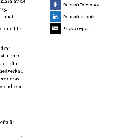
 klara av de
Dela på Facebook
ng,
 annat.
Dela på LinkedIn
Skicka e-post
om inledde
ndrar
 nå ut med
ter ofta
 medverka i
 är deras
 menade en
ofta är
l