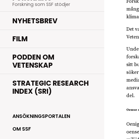
Forsk
Forskning som SSF stödjer
många
klima
NYHETSBREV
Det v
Veten
FILM
Under
PODDEN OM
forsk
VETENSKAP
sitt 
söker
media
STRATEGIC RESEARCH
ansva
INDEX (SRI)
del.
Oense 
ANSÖKNINGSPORTALEN
Oenig
OM SSF
oense