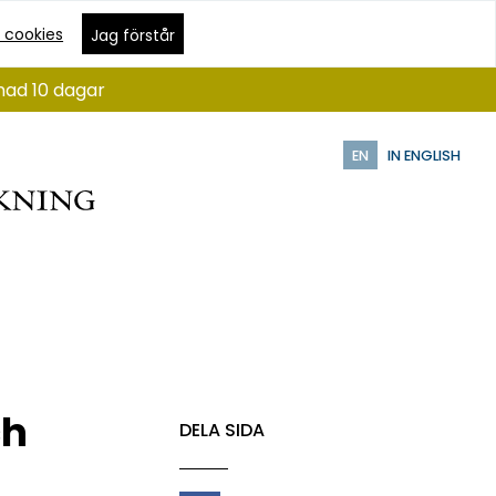
 cookies
Jag förstår
nad 10 dagar
EN
IN ENGLISH
ch
DELA SIDA