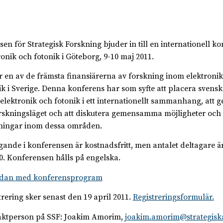
elsen för Strategisk Forskning bjuder in till en internationell 
ronik och fotonik i Göteborg, 9-10 maj 2011.
r en av de främsta finansiärerna av forskning inom elektroni
ik i Sverige. Denna konferens har som syfte att placera svens
elektronik och fotonik i ett internationellt sammanhang, att 
rskningsläget och att diskutera gemensamma möjligheter och
ingar inom dessa områden.
gande i konferensen är kostnadsfritt, men antalet deltagare ä
150. Konferensen hålls på engelska.
udan med konferensprogram
trering sker senast den 19 april 2011.
Registreringsformulär.
ktperson på SSF: Joakim Amorim,
joakim.amorim@strategisk