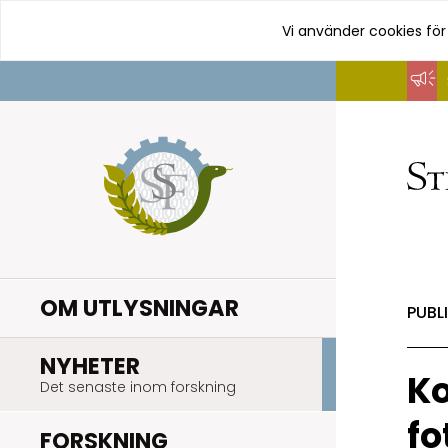
Vi använder cookies för
Hoppa
till
innehåll
OM UTLYSNINGAR
PUBL
.
NYHETER
Ko
Det senaste inom forskning
fo
.
FORSKNING