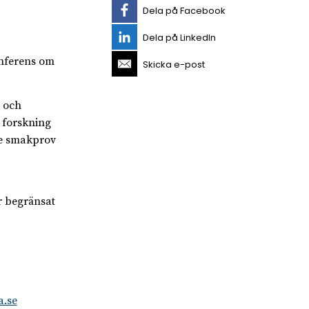
Dela på Facebook
Dela på LinkedIn
konferens om
Skicka e-post
k och
k forskning
ge smakprov
r begränsat
a.se