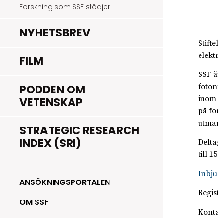
Forskning som SSF stödjer
NYHETSBREV
Stift
elekt
FILM
SSF ä
PODDEN OM
foton
inom 
VETENSKAP
på fo
utman
STRATEGIC RESEARCH
INDEX (SRI)
Delta
till 
Inbj
ANSÖKNINGSPORTALEN
Regis
OM SSF
Konta